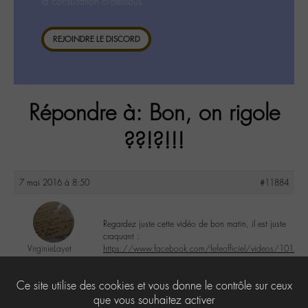
la consultation ci-dessous.
REJOINDRE LE DISCORD
Répondre à: Bon, on rigole
??!?!!!
7 mai 2016 à 8:50
#11884
Regardez juste cette vidéo de bon matin, il est juste
craquant :
VirginieLayet
https://www.facebook.com/fefeofficiel/videos/1015
@virginiel
Labohémien
3
Ce site utilise des cookies et vous donne le contrôle sur ceux
138 messages
que vous souhaitez activer