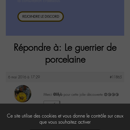
la consultation ci-dessous.
REJOINDRE LE DISCORD
Répondre à: Le guerrier de
porcelaine
6 mai 2016 à 17:29
#11865
Merci
@lillyb
pour cette jolie découverte 😍😘😘😘
maguy
0
@maguy
Ce site utilise des cookies et vous donne le contrôle sur ceux
Labohémien
3168 messages
que vous souhaitez activer