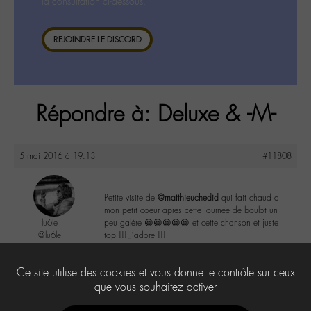
la consultation ci-dessous.
REJOINDRE LE DISCORD
Répondre à: Deluxe & -M-
5 mai 2016 à 19:13
#11808
Petite visite de
@matthieuchedid
qui fait chaud a
mon petit coeur apres cette journée de boulot un
lu6le
peu galère 😆😆😆😆😆 et cette chanson et juste
@lu6le
top !!! J’adore !!!
Labohémien
324 messages
2
Ce site utilise des cookies et vous donne le contrôle sur ceux
que vous souhaitez activer