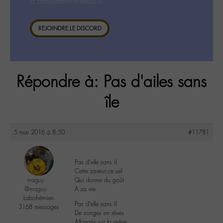
la consultation ci-dessous.
REJOINDRE LE DISCORD
Répondre à: Pas d'ailes sans
île
5 mai 2016 à 8:50
#11781
Pas d’elle sans il
Cette saveur,ce sel
maguy
Qui donne du goût
@maguy
A sa vie
Labohémien
Pas d’elle sans îl
3168 messages
De songes en rêves
Allongés sur la grève