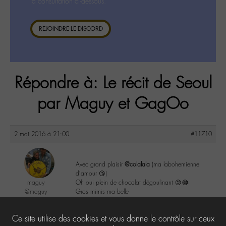
la consultation ci-dessous.
REJOINDRE LE DISCORD
Répondre à: Le récit de Seoul
par Maguy et GagOo
2 mai 2016 à 21:00
#11710
Avec grand plaisir
@colalala
(ma labohemienne
d’amour 😘)
maguy
Oh oui plein de chocolat dégoulinant 😜😂
@maguy
Gros mimis ma belle
Labohémien
3168 messages
1
Ce site utilise des cookies et vous donne le contrôle sur ceux