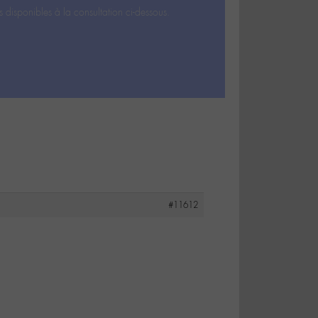
s disponibles à la consultation ci-dessous.
#11612