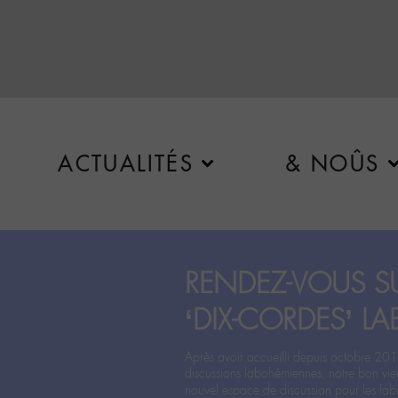
ACTUALITÉS
& NOÛS
RENDEZ-VOUS SU
‘DIX-CORDES’ LA
Après avoir accueilli depuis octobre 201
discussions labohémiennes, notre bon vie
nouvel espace de discussion pour les labo