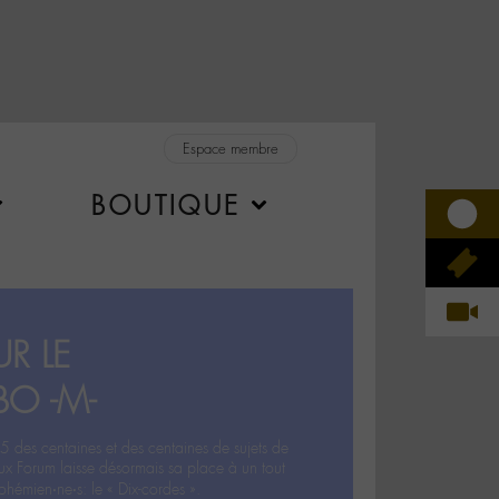
Espace membre
BOUTIQUE
R LE
BO -M-
5 des centaines et des centaines de sujets de
ux Forum laisse désormais sa place à un tout
hémien‧ne‧s: le « Dix-cordes ».