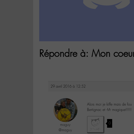
Répondre à: Mon coeu
29 avril 2016 à 12:52
Alors moi je kiffe mais de fou
Bertignac et -M- magique!!!!!
0
maguy
@maguy