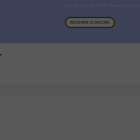
Tous les sujets du For-M- restent néanmoin
REJOINDRE LE DISCORD
r