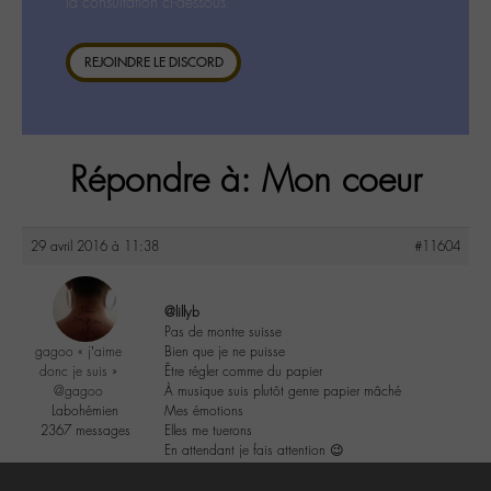
la consultation ci-dessous.
REJOINDRE LE DISCORD
Répondre à: Mon coeur
29 avril 2016 à 11:38
#11604
@lillyb
Pas de montre suisse
gagoo « j’aime
Bien que je ne puisse
donc je suis »
Être régler comme du papier
@gagoo
À musique suis plutôt genre papier mâché
Labohémien
Mes émotions
2367 messages
Elles me tuerons
En attendant je fais attention 😉