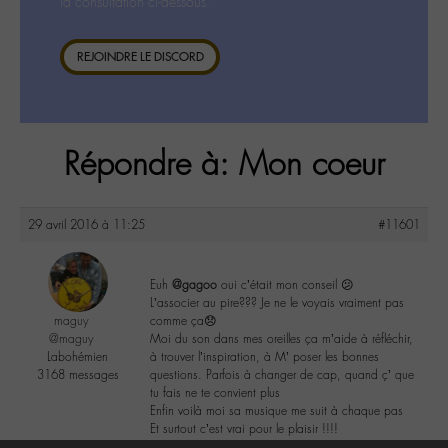
la consultation ci-dessous.
REJOINDRE LE DISCORD
Répondre à: Mon coeur
29 avril 2016 à 11:25
#11601
Euh
@gagoo
oui c’était mon conseil 😕
L’associer au pire??? Je ne le voyais vraiment pas
maguy
comme ça😞
@maguy
Moi du son dans mes oreilles ça m’aide à réfléchir,
Labohémien
à trouver l’inspiration, à M’ poser les bonnes
3168 messages
questions. Parfois à changer de cap, quand ç’ que
tu fais ne te convient plus
Enfin voilà moi sa musique me suit à chaque pas
Et surtout c’est vrai pour le plaisir !!!!