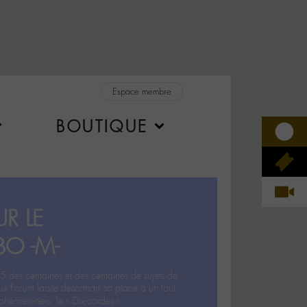
Espace membre
BOUTIQUE
R LE
BO -M-
5 des centaines et des centaines de sujets de
ux Forum laisse désormais sa place à un tout
hémien‧ne‧s: le « Dix-cordes ».