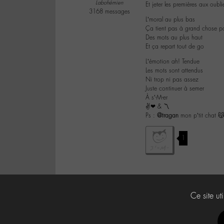
Labohémien
Et jeter les premières aux oubli
3168 messages
L’moral au plus bas
Ça tient pas à grand chose pa
Des mots au plus haut
Et ça repart tout de go
L’émotion ah! Tendue
Les mots sont attendus
Ni trop ni pas assez
Juste continuer à semer
À s’-M-er
✌❤ & 〽
Ps :
@tragan
mon p’tit chat 
1
Ce site ut