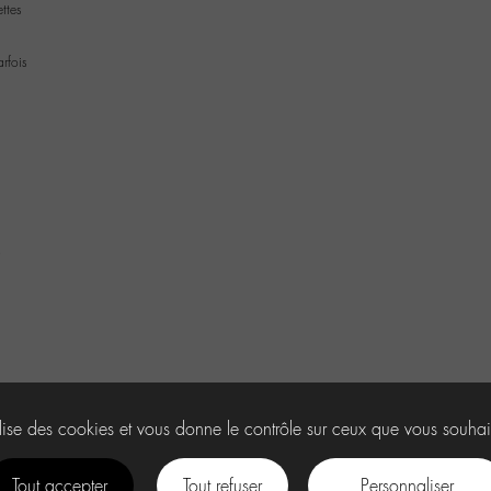
ettes
rfois

ilise des cookies et vous donne le contrôle sur ceux que vous souhai
Tout accepter
Tout refuser
Personnaliser