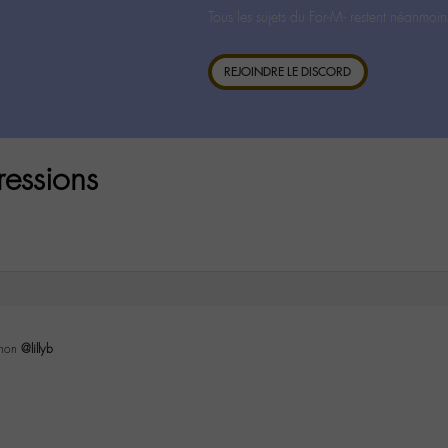
Tous les sujets du For-M- restent néanmoin
REJOINDRE LE DISCORD
ressions
,non
@lillyb