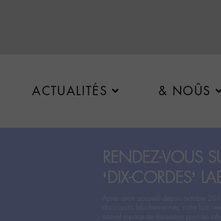
ACTUALITÉS
& NOÛS
RENDEZ-VOUS SU
‘DIX-CORDES’ LA
Après avoir accueilli depuis octobre 201
discussions labohémiennes, notre bon vie
nouvel espace de discussion pour les labo