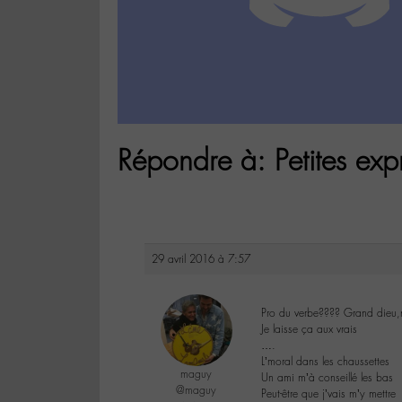
Répondre à: Petites exp
29 avril 2016 à 7:57
Pro du verbe???? Grand dieu
Je laisse ça aux vrais
….
L’moral dans les chaussettes
maguy
Un ami m’à conseillé les bas
@maguy
Peut-être que j’vais m’y mettre