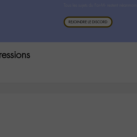
Tous les sujets du For-M- restent néanmoin
REJOINDRE LE DISCORD
ressions