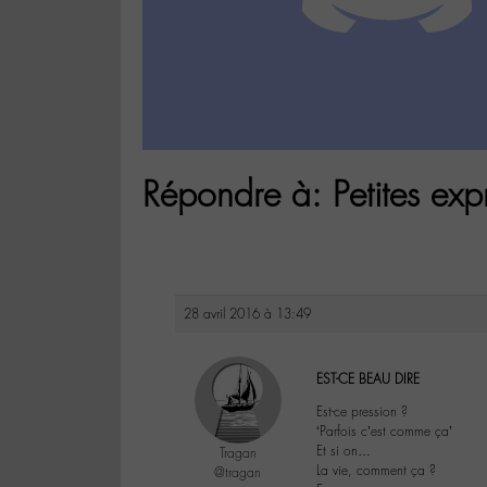
Répondre à: Petites exp
28 avril 2016 à 13:49
EST-CE BEAU DIRE
Est-ce pression ?
‘Parfois c’est comme ça’
Et si on…
Tragan
La vie, comment ça ?
@tragan