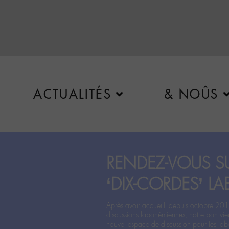
ACTUALITÉS
& NOÛS
RENDEZ-VOUS SU
‘DIX-CORDES’ LA
Après avoir accueilli depuis octobre 201
discussions labohémiennes, notre bon vie
nouvel espace de discussion pour les labo