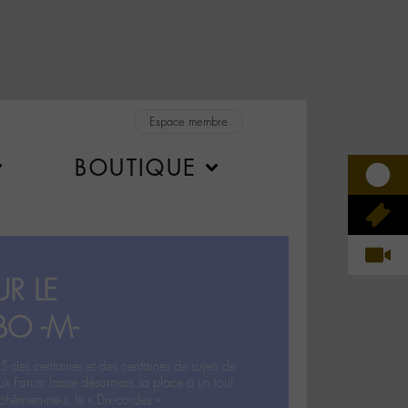
Espace membre
BOUTIQUE
R LE
BO -M-
5 des centaines et des centaines de sujets de
ux Forum laisse désormais sa place à un tout
hémien‧ne‧s: le « Dix-cordes ».