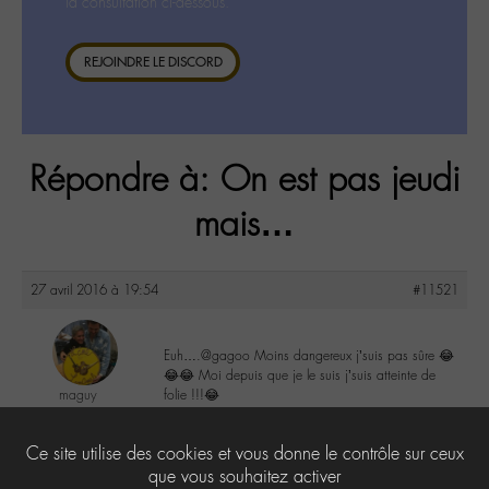
la consultation ci-dessous.
REJOINDRE LE DISCORD
Répondre à: On est pas jeudi
mais…
27 avril 2016 à 19:54
#11521
Euh….@gagoo Moins dangereux j’suis pas sûre 😂
😂😂 Moi depuis que je le suis j’suis atteinte de
maguy
folie !!!😂
@maguy
Labohémien
2
Ce site utilise des cookies et vous donne le contrôle sur ceux
3168 messages
que vous souhaitez activer