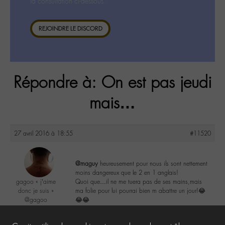
la consultation ci-dessous.
REJOINDRE LE DISCORD
Répondre à: On est pas jeudi
mais…
27 avril 2016 à 18:55
#11520
@maguy
heureusement pour nous ils sont nettement
moins dangereux que le 2 en 1 anglais!
gagoo « j’aime
Quoi que…il ne me tuera pas de ses mains,mais
donc je suis »
ma folie pour lui pourrai bien m abattre un jour!😂
@gagoo
😂😂
Labohémien
2367 messages
2