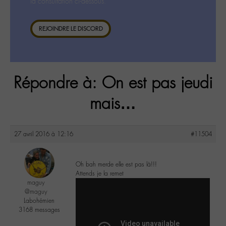
la consultation ci-dessous.
REJOINDRE LE DISCORD
Répondre à: On est pas jeudi
mais…
27 avril 2016 à 12:16
#11504
Oh bah merde elle est pas là!!!
Attends je la remet
maguy
@maguy
Labohémien
3168 messages