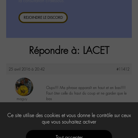
la consultation ci-dessous.
REJOINDRE LE DISCORD
Répondre à: LACET
25 avril 2016 à 20:42
#11412
Oups!!! Ma phrase apparaît en haut et en bas!!!!
Faut ôter celle du haut du coup et ne garder que le
maguy
bas
@maguy
Labohémien
0
Ce site utilise des cookies et vous donne le contrôle sur ceux
3168 messages
que vous souhaitez activer
Tout accepter