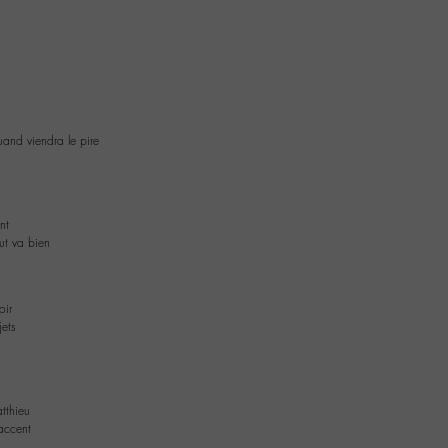
quand viendra le pire
nt
out va bien
oir
jets
tthieu
accent