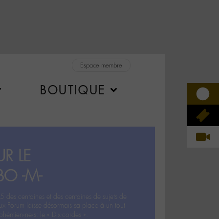
Espace membre
BOUTIQUE
R LE
BO -M-
5 des centaines et des centaines de sujets de
ux Forum laisse désormais sa place à un tout
hémien‧ne‧s: le « Dix-cordes ».