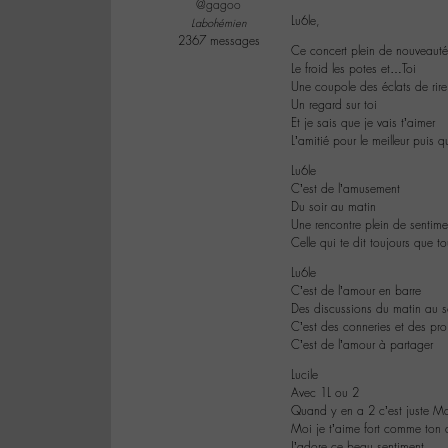
@gagoo
Lu6le,
Labohémien
2367 messages
Ce concert plein de nouveauté
Le froid les potes et…Toi
Une coupole des éclats de rire
Un regard sur toi
Et je sais que je vais t’aimer
L’amitié pour le meilleur puis 
Lu6le
C’est de l’amusement
Du soir au matin
Une rencontre plein de sentime
Celle qui te dit toujours que t
Lu6le
C’est de l’amour en barre
Des discussions du matin au s
C’est des conneries et des pro
C’est de l’amour à partager
Lucile
Avec 1L ou 2
Quand y en a 2 c’est juste Ma
Moi je t’aime fort comme ton 
J’adore ce beau sentiment