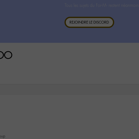
Tous les sujets du For-M- restent néanmoin
REJOINDRE LE DISCORD
eOO
oup