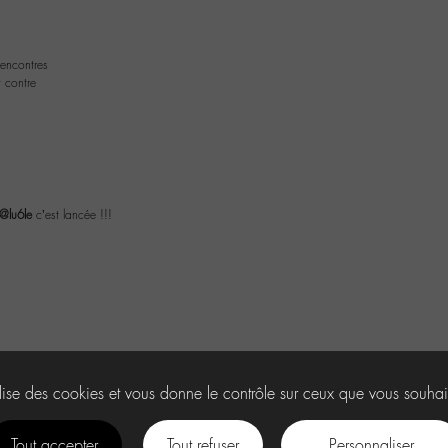
rencontres
t contre
@lu6le
c’est lancée !!!
ilise des cookies et vous donne le contrôle sur ceux que vous souhai
Tout accepter
Tout refuser
Personnaliser