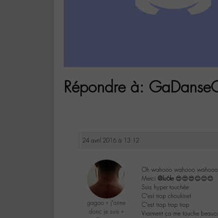
Répondre à: GaDans
24 avril 2016 à 13:12
Oh wahooo wahooo wahooo
Merci
@lu6le
😍😍😍😊😊😊
Suis hyper touchée
C’est trop choukinet
gagoo « j’aime
C’est trop trop trop
donc je suis »
Vraiment ça me touche beauc