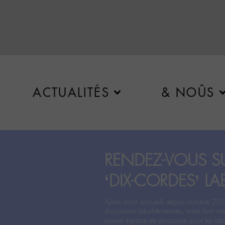
ACTUALITÉS
& NOÛS
RENDEZ-VOUS SU
‘DIX-CORDES’ LA
Après avoir accueilli depuis octobre 201
discussions labohémiennes, notre bon vie
nouvel espace de discussion pour les labo