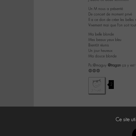
Un M nous a présenté
De concert de moment privé
Il a ce don de créer les belles 
Vivement mai que l’on soit tou
Ma belle blonde
Mes beaux yeux bleu
Bientôt réunis
Un jour heureux
Ma douce blonde
Ps:@maguy
@tragan
ça y est
😍😍😍
2
Ce site ut