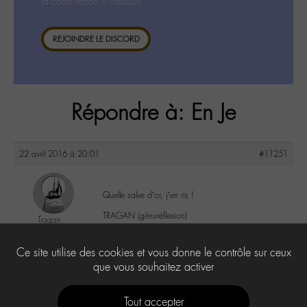
la consultation ci-dessous.
REJOINDRE LE DISCORD
Répondre à: En Je
22 avril 2016 à 20:01
#11251
Quelle salve d’or, j’en ris !
TRAGAN (génuréflexion)
Tragan
@tragan
Labohémien
2
Ce site utilise des cookies et vous donne le contrôle sur ceux
205 messages
que vous souhaitez activer
Tout accepter