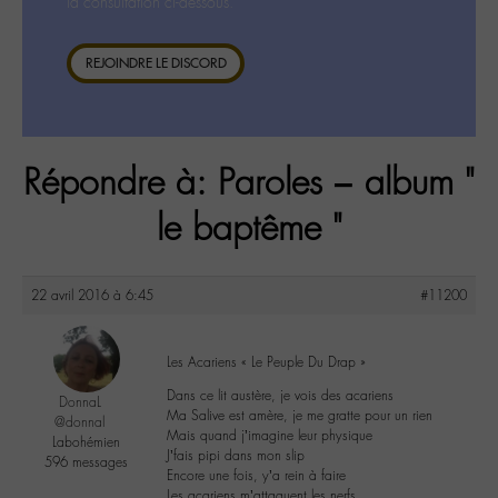
la consultation ci-dessous.
REJOINDRE LE DISCORD
Répondre à: Paroles – album "
le baptême "
22 avril 2016 à 6:45
#11200
Les Acariens « Le Peuple Du Drap »
Dans ce lit austère, je vois des acariens
DonnaL
Ma Salive est amère, je me gratte pour un rien
@donnal
Mais quand j’imagine leur physique
Labohémien
J’fais pipi dans mon slip
596 messages
Encore une fois, y’a rein à faire
Les acariens m’attaquent les nerfs