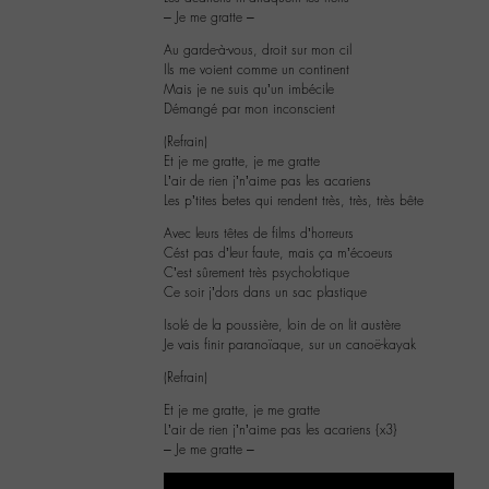
– Je me gratte –
Au garde-à-vous, droit sur mon cil
Ils me voient comme un continent
Mais je ne suis qu’un imbécile
Démangé par mon inconscient
(Refrain)
Et je me gratte, je me gratte
L’air de rien j’n’aime pas les acariens
Les p’tites betes qui rendent très, très, très bête
Avec leurs têtes de films d’horreurs
Cést pas d’leur faute, mais ça m’écoeurs
C’est sûrement très psycholotique
Ce soir j’dors dans un sac plastique
Isolé de la poussière, loin de on lit austère
Je vais finir paranoïaque, sur un canoë-kayak
(Refrain)
Et je me gratte, je me gratte
L’air de rien j’n’aime pas les acariens {x3}
– Je me gratte –