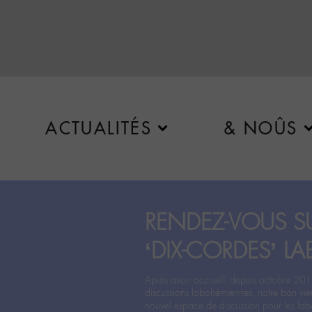
ACTUALITÉS
& NOÛS
RENDEZ-VOUS SU
‘DIX-CORDES’ LA
Après avoir accueilli depuis octobre 201
discussions labohémiennes, notre bon vie
nouvel espace de discussion pour les labo