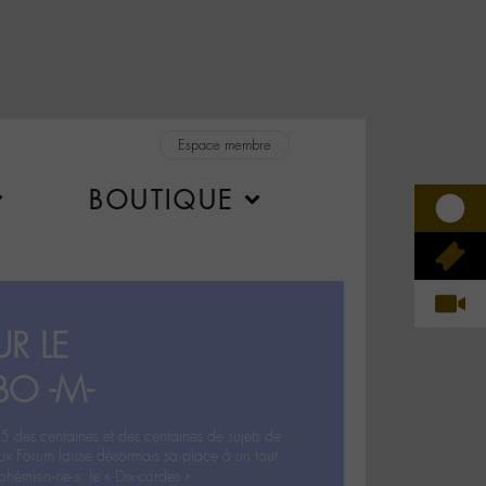
Espace membre
BOUTIQUE
R LE
BO -M-
5 des centaines et des centaines de sujets de
ux Forum laisse désormais sa place à un tout
hémien‧ne‧s: le « Dix-cordes ».