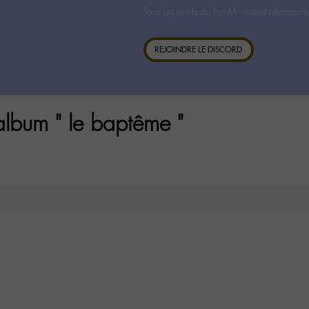
Tous les sujets du For-M- restent néanmoin
REJOINDRE LE DISCORD
album " le baptême "