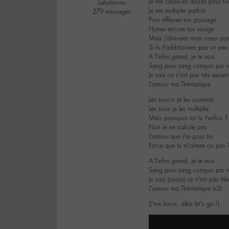
Je me casse en douze pour toi
Labohémien
Je me multiplie parfois
279 messages
Pour effleurer ton passage
Humer encore ton visage
Mais j’diviserai mon coeur pa
Si tu t’additionnes pas un peu
A l’infini grand, je te vois
Sang pour sang conquis par t
Je sais ce n’est pas très excent
L’amour ma Thématique
Les soucis je les soustrait
Les sous je les multiplie
Mais pourquoi toi tu t’enfuis ?
Non je ne calcule pas
L’amour que j’ai pour toi
Est-ce que tu m’aimes ou pas 
A l’infini grand, je te vois
Sang pour sang conquis par t
Je sais (ouais) ce n’est pas tr
L’amour ma Thématique (x2)
(J’me lance, allez let’s go !)