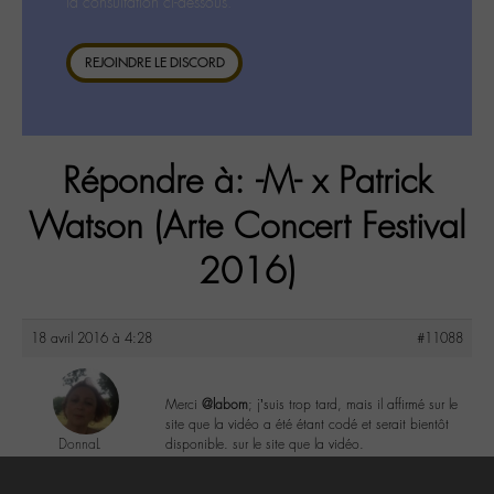
la consultation ci-dessous.
REJOINDRE LE DISCORD
Répondre à: -M- x Patrick
Watson (Arte Concert Festival
2016)
18 avril 2016 à 4:28
#11088
Merci
@labom
; j’suis trop tard, mais il affirmé sur le
site que la vidéo a été étant codé et serait bientôt
DonnaL
disponible. sur le site que la vidéo.
@donnal
Labohémien
0