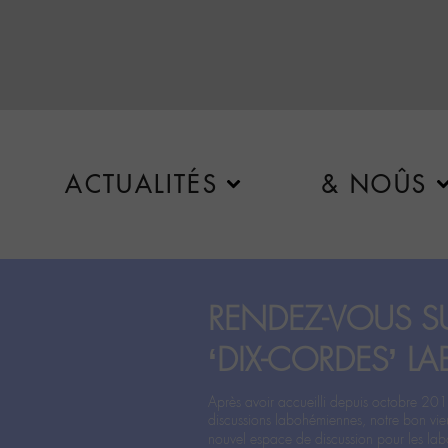
ACTUALITÉS
& NOÛS
RENDEZ-VOUS SU
‘DIX-CORDES’ LA
Après avoir accueilli depuis octobre 201
discussions labohémiennes, notre bon vie
nouvel espace de discussion pour les labo