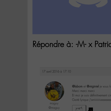
Répondre à: -M- x Patri
17 avril 2016 à 17:10
@labom
et
@virginiel
je vous ki
Merci merci merci
Et moi je suis définitivement c
Gaité lyrique j’arriiiiiiiiveee
maguy
@maguy