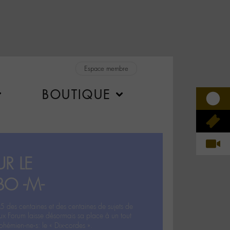
Espace membre
BOUTIQUE
R LE
BO -M-
5 des centaines et des centaines de sujets de
ux Forum laisse désormais sa place à un tout
hémien‧ne‧s: le « Dix-cordes ».