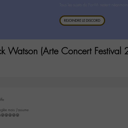
Tous les sujets du For-M- restent néanmoin
REJOINDRE LE DISCORD
ck Watson (Arte Concert Festival
ffe
inglée mais j’assume
eeee😜😜😜😜😜