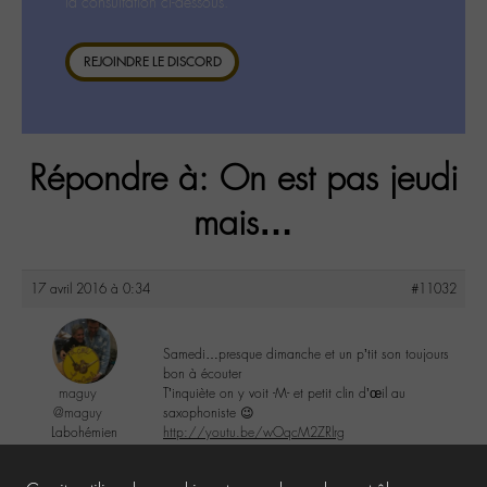
la consultation ci-dessous.
REJOINDRE LE DISCORD
Répondre à: On est pas jeudi
mais…
17 avril 2016 à 0:34
#11032
Samedi…presque dimanche et un p’tit son toujours
bon à écouter
maguy
T’inquiète on y voit -M- et petit clin d’œil au
@maguy
saxophoniste 😉
Labohémien
http://youtu.be/wOqcM2ZRlrg
3168 messages
1