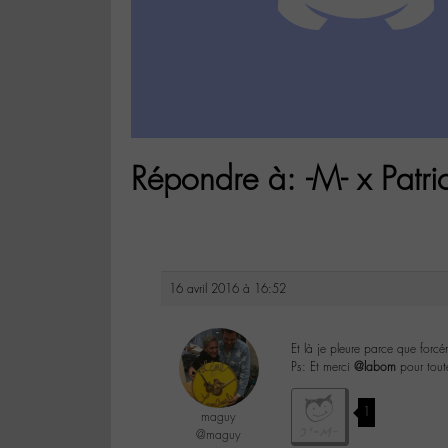
Répondre à: -M- x Patri
16 avril 2016 à 16:52
Et là je pleure parce que for
Ps: Et merci
@labom
pour toutes
1
maguy
@maguy