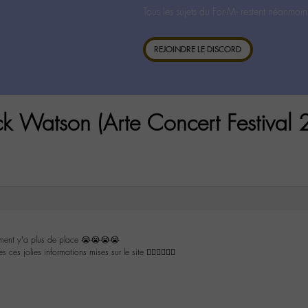
Tous les sujets du For-M- restent néanmoin
REJOINDRE LE DISCORD
ck Watson (Arte Concert Festival
cément y’a plus de place 😭😭😭😭
 ces jolies informations mises sur le site 👍🏼👍🏼👍🏼