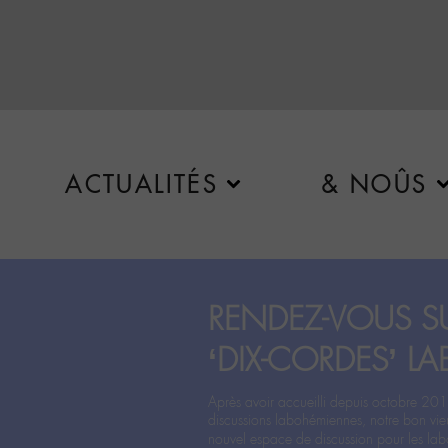
ACTUALITÉS
& NOÛS
RENDEZ-VOUS SU
‘DIX-CORDES’ LA
Après avoir accueilli depuis octobre 201
discussions labohémiennes, notre bon vie
nouvel espace de discussion pour les labo