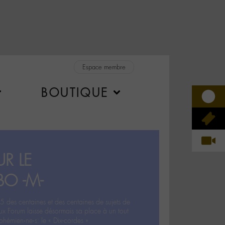
Espace membre
BOUTIQUE
R LE
BO -M-
5 des centaines et des centaines de sujets de
ux Forum laisse désormais sa place à un tout
hémien‧ne‧s: le « Dix-cordes ».