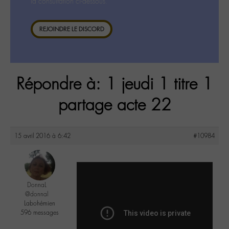
la consultation ci-dessous.
REJOINDRE LE DISCORD
Répondre à: 1 jeudi 1 titre 1
partage acte 22
15 avril 2016 à 6:42
#10984
DonnaL
@donnal
Labohémien
596 messages