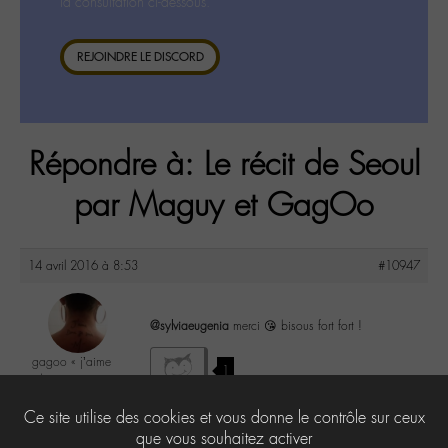
la consultation ci-dessous.
REJOINDRE LE DISCORD
Répondre à: Le récit de Seoul
par Maguy et GagOo
14 avril 2016 à 8:53
#10947
@sylviaeugenia
merci 😘 bisous fort fort !
gagoo « j’aime
1
donc je suis »
@gagoo
Ce site utilise des cookies et vous donne le contrôle sur ceux
Labohémien
2367 messages
que vous souhaitez activer