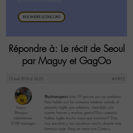
la consultation ci-dessous.
REJOINDRE LE DISCORD
Répondre à: Le récit de Seoul
par Maguy et GagOo
13 avril 2016 à 16:23
#10912
@sylviaeugenia
hola !!!! gracias por sus palabras.
Para hablar con los coreanos estaban usando el
maguy
pequeño Inglés que sabemos, mezclado con
@maguy
nuestro frances y muchos gestos!!!Los coreanos
Labohémien
hablan Inglés mucho mejor que nosotros!!! Eran
3168 messages
muy paciente y nos ayudaron mucho durante este
hermoso viaje. Estoy en amor con Corea y