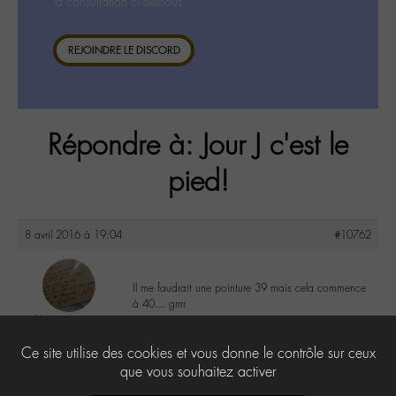
la consultation ci-dessous.
REJOINDRE LE DISCORD
Répondre à: Jour J c'est le
pied!
8 avril 2016 à 19:04
#10762
Il me faudrait une pointure 39 mais cela commence
à 40… grrrr
VirginieLayet
@virginiel
2
Ce site utilise des cookies et vous donne le contrôle sur ceux
Labohémien
138 messages
que vous souhaitez activer