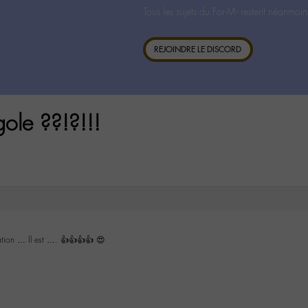
Tous les sujets du For-M- restent néanmoin
REJOINDRE LE DISCORD
ole ??!?!!!
uation … Il est …. 👍👍👍👍 😍