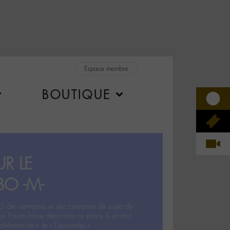
Espace membre
BOUTIQUE
R LE
BO -M-
5 des centaines et des centaines de sujets de
ux Forum laisse désormais sa place à un tout
hémien‧ne‧s: le « Dix-cordes ».