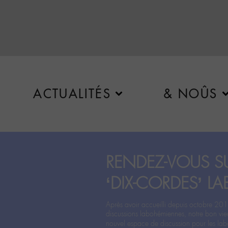
ACTUALITÉS
& NOÛS
RENDEZ-VOUS SU
‘DIX-CORDES’ LA
Après avoir accueilli depuis octobre 201
discussions labohémiennes, notre bon vie
nouvel espace de discussion pour les labo