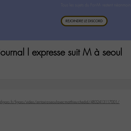
Tous les sujets du For-M- restent néanmoin
REJOINDRE LE DISCORD
urnal l expresse suit M à seoul
lefigaro.fr/figaro/video/en-taxi-a-seoul-avec-matthieu-chedid/4832413117001/