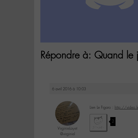
Répondre à: Quand le jo
6 avril 2016 à 10:03
Lien Le Figaro :
http://video.
2
VirginieLayet
@virginiel