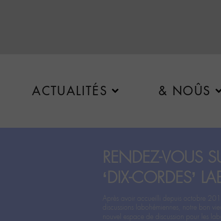
ACTUALITÉS
& NOÛS
RENDEZ-VOUS SU
‘DIX-CORDES’ LA
Après avoir accueilli depuis octobre 201
discussions labohémiennes, notre bon vie
nouvel espace de discussion pour les labo