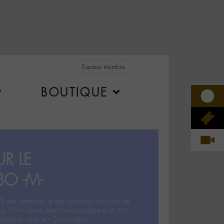
Espace membre
BOUTIQUE
R LE
BO -M-
5 des centaines et des centaines de sujets de
ux Forum laisse désormais sa place à un tout
hémien‧ne‧s: le « Dix-cordes ».