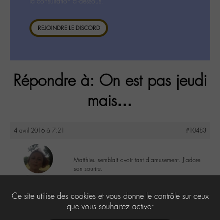
la consultation ci-dessous.
REJOINDRE LE DISCORD
Répondre à: On est pas jeudi
mais…
4 avril 2016 à 7:21
#10483
Matthieu semblait avoir tant d’amusement. J’adore
son sourire.
DonnaL
@donnal
3
Ce site utilise des cookies et vous donne le contrôle sur ceux
Labohémien
596 messages
que vous souhaitez activer