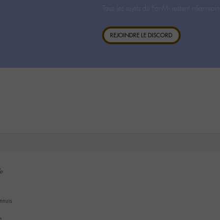
Tous les sujets du For-M- restent néanmoin
REJOINDRE LE DISCORD
e
nnuis
e