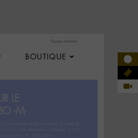
Espace membre
BOUTIQUE
R LE
BO -M-
5 des centaines et des centaines de sujets de
ux Forum laisse désormais sa place à un tout
hémien‧ne‧s: le « Dix-cordes ».