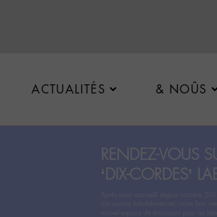
ACTUALITÉS
& NOÛS
RENDEZ-VOUS SU
‘DIX-CORDES’ LA
Après avoir accueilli depuis octobre 201
discussions labohémiennes, notre bon vie
nouvel espace de discussion pour les labo