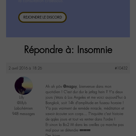
la consultation ci-dessous.
REJOINDRE LE DISCORD
Répondre à: Insomnie
2 avril 2016 à 18:26
#10432
Ah ah pôv
@maguy
, bienvenue dans mon
quotidien ! C’est dur dur le jetlag hein ? Y’a deux
Lilly
jours j’étais à Los Angeles et me voici aujourd’hui à
@lillyb
Bangkok, soit 14h d’amplitude en fuseau horaire !
Labohémien
Y’a pas vraiment de remède miracle, méditation et
948 messages
savoir écouter son corps… T’inquiète c’est histoire
de qqles jours et tout va rentrer dans l’ordre !
Et sinon la Bo2 M dans les oreilles ça marche pas
mal pour se détendre 💤💤💤
Des bises