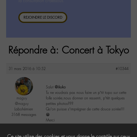
la consultation ci-dessous.
REJOINDRE LE DISCORD
Répondre à: Concert à Tokyo
31 mars 2016 à 10:52
#10344
Salut
@ikuko
Tu ne voudrais pas nous faire un p’tit topo sur cette
maguy
folle soirée,nous donner on ressenti, p’têt quelques
@maguy
petites photos???
Labohémien
Qu’on puisse s’imprégner de cette douce soirée!!!
3168 messages
😁
Merci
2
Ce site utilise des cookies et vous donne le contrôle sur ceux