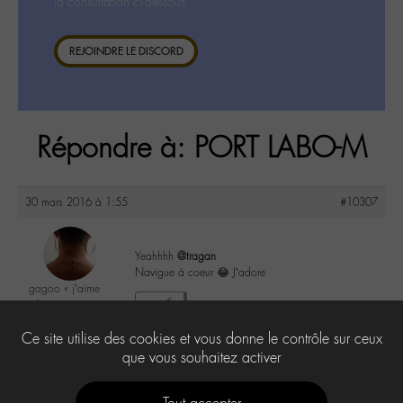
la consultation ci-dessous.
REJOINDRE LE DISCORD
Répondre à: PORT LABO-M
30 mars 2016 à 1:55
#10307
Yeahhhh
@tragan
Navigue à coeur 😂 J’adore
gagoo « j’aime
donc je suis »
3
@gagoo
Ce site utilise des cookies et vous donne le contrôle sur ceux
Labohémien
2367 messages
que vous souhaitez activer