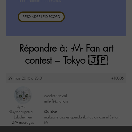
la consultation ci-dessous.
REJOINDRE LE DISCORD
Répondre à: -M- Fan art
contest – Tokyo 🇯🇵
29 mars 2016 à 23:31
#10305
excellent travail .
mille félicitations
Sylvia
@sylviaeugenia
@sukkye
Labohémien
realizaste una estupenda ilustración con el Señor -
279 messages
M-