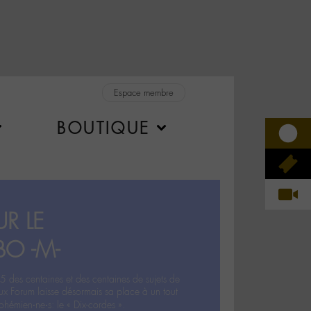
Espace membre
BOUTIQUE
R LE
BO -M-
5 des centaines et des centaines de sujets de
ux Forum laisse désormais sa place à un tout
hémien‧ne‧s: le « Dix-cordes ».