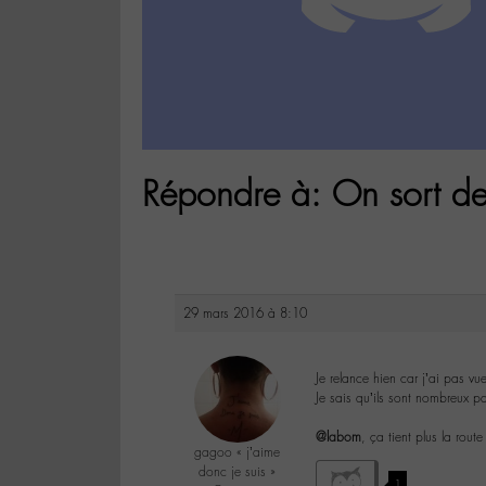
Répondre à: On sort de
29 mars 2016 à 8:10
Je relance hien car j’ai pas vu
Je sais qu’ils sont nombreux pa
@labom
, ça tient plus la rou
gagoo « j’aime
donc je suis »