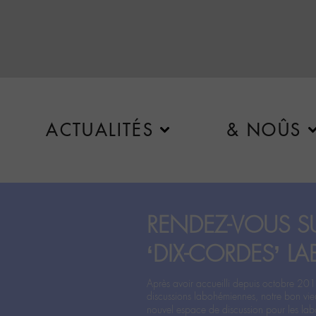
ACTUALITÉS
& NOÛS
RENDEZ-VOUS SU
‘DIX-CORDES’ LA
Après avoir accueilli depuis octobre 201
discussions labohémiennes, notre bon vie
nouvel espace de discussion pour les labo