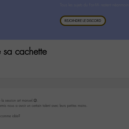
Tous les sujets du For-M- restent néanmoin
REJOINDRE LE DISCORD
 sa cachette
e la session art manuel.😉.
rmis nous a avoir un certain talent avec leurs petites mains.
te comme idée?