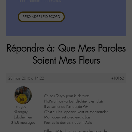
la consultation ci-dessous.
REJOINDRE LE DISCORD
Répondre à: Que Mes Paroles
Soient Mes Fleurs
28 mars 2016 à 14:22
#10162
Ce soir Tokyo pour la dernière
Not’matthou va tout déchirer c’est clair
maguy
Il va semer de l’amour,du -M-
@maguy
C’est sur les japonais vont en redemander
Labohémien
Mon coeur est avec eux là-bas
3168 messages
Pour cette deniers made in Asia
Kiffez a-M-is du Japon et régalez nous de