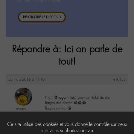
la consultation ci-dessous.
REJOINDRE LE DISCORD
Répondre à: Ici on parle de
tout!
28 mars 2016 à 11:19
#10135
P’tain
@tragan
merci pour cet éclat de rire
Tragan très cloche 😂😂😂
maguy
Tragan au top 😘
@maguy
Labohémien
3
Ce site utilise des cookies et vous donne le contrôle sur ceux
3168 messages
que vous souhaitez activer