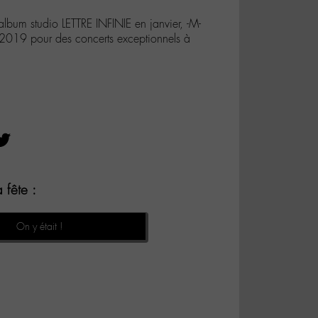
album studio LETTRE INFINIE en janvier, -M-
n 2019 pour des concerts exceptionnels à
 fête :
On y était !