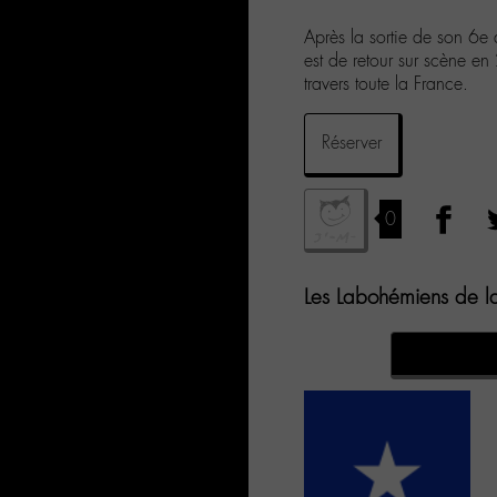
Après la sortie de son 6e 
est de retour sur scène e
travers toute la France.
Réserver
0
Les Labohémiens de la