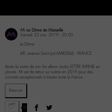
-M- au Dôme de Marseille
Samedi 23 nov. 2019 - 20:00
Le Dôme
48, avenue Saint Just MARSEILLE - FRANCE
Après la sortie de son 6e album studio LETTRE INFINIE en
janvier, -M- est de retour sur scène en 2019 pour des
concerts exceptionnels à travers toute la France.
Réserver
0