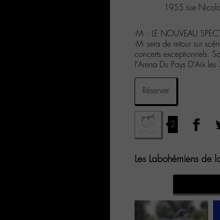
1955 rue Nicola
-M- : LE NOUVEAU SPEC
-M- sera de retour sur scè
concerts exceptionnels. S
l’Arena Du Pays D’Aix le
Réserver
2
Les Labohémiens de la