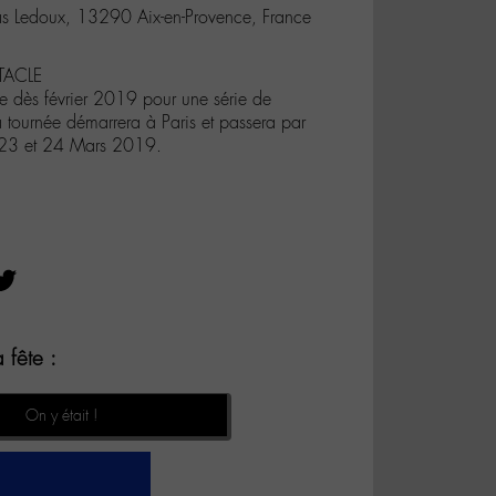
s Ledoux, 13290 Aix-en-Provence, France
TACLE
ne dès février 2019 pour une série de
a tournée démarrera à Paris et passera par
s 23 et 24 Mars 2019.
 fête :
On y était !