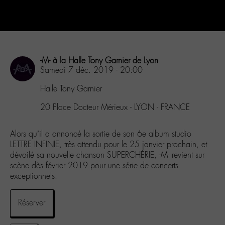
-M- à la Halle Tony Garnier de Lyon
Samedi 7 déc. 2019 - 20:00
Halle Tony Garnier
20 Place Docteur Mérieux - LYON - FRANCE
Alors qu’il a annoncé la sortie de son 6e album studio
LETTRE INFINIE, très attendu pour le 25 janvier prochain, et
dévoilé sa nouvelle chanson SUPERCHÉRIE, -M- revient sur
scène dès février 2019 pour une série de concerts
exceptionnels.
Réserver