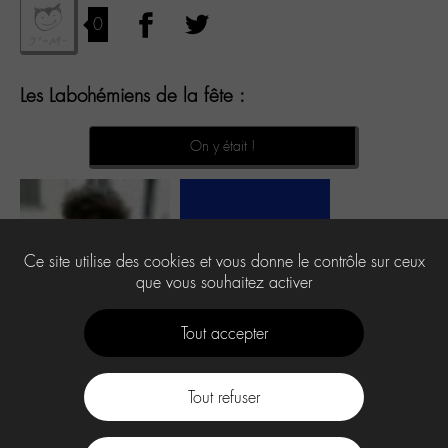
0
Les Labohémiens de la fête :
On y était !
Ce site utilise des cookies et vous donne le contrôle sur ceux
que vous souhaitez activer
Tout accepter
Tout refuser
Contact
À propos
Press Kit -M-
CGU
Labo -M-