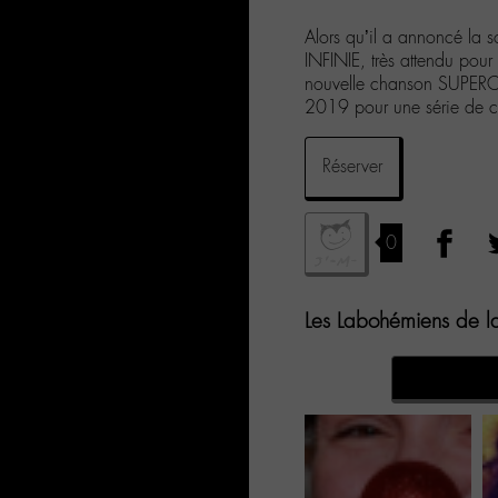
Alors qu’il a annoncé la 
INFINIE, très attendu pour
nouvelle chanson SUPERCHÉ
2019 pour une série de co
Réserver
0
Les Labohémiens de la