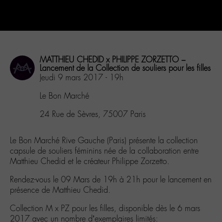
MATTHIEU CHEDID x PHILIPPE ZORZETTO –
Lancement de la Collection de souliers pour les filles
Jeudi 9 mars 2017 - 19h
Le Bon Marché
24 Rue de Sèvres, 75007 Paris
Le Bon Marché Rive Gauche (Paris) présente la collection
capsule de souliers féminins née de la collaboration entre
Matthieu Chedid et le créateur Philippe Zorzetto.
Rendez-vous le 09 Mars de 19h à 21h pour le lancement en
présence de Matthieu Chedid.
Collection M x PZ pour les filles, disponible dès le 6 mars
2017 avec un nombre d’exemplaires limités: