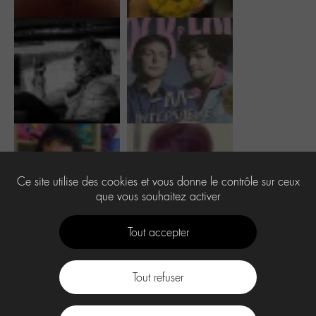
Ce site utilise des cookies et vous donne le contrôle sur ceux
que vous souhaitez activer
Tout accepter
Tout refuser
Contact
À propos
Press Kit -M-
CGU
Labo -M-