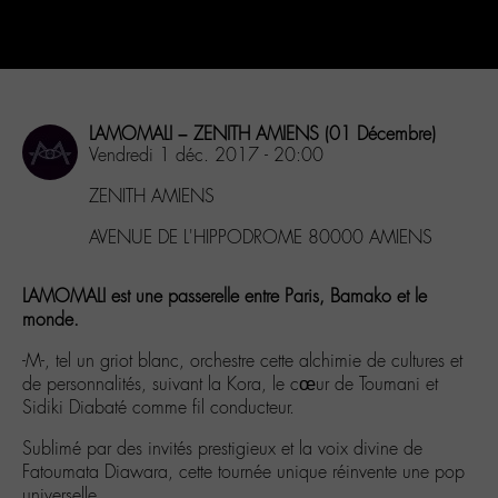
LAMOMALI – ZENITH AMIENS (01 Décembre)
Vendredi 1 déc. 2017 - 20:00
ZENITH AMIENS
AVENUE DE L'HIPPODROME 80000 AMIENS
LAMOMALI est une passerelle entre Paris, Bamako et le
monde.
-M-, tel un griot blanc, orchestre cette alchimie de cultures et
de personnalités, suivant la Kora, le cœur de Toumani et
Sidiki Diabaté comme fil conducteur.
Sublimé par des invités prestigieux et la voix divine de
Fatoumata Diawara, cette tournée unique réinvente une pop
universelle.