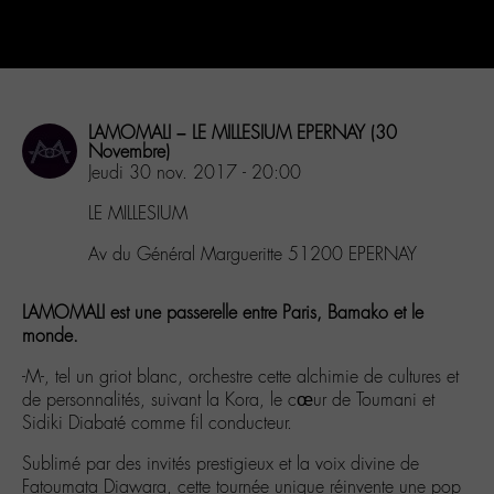
LAMOMALI – LE MILLESIUM EPERNAY (30
Novembre)
Jeudi 30 nov. 2017 - 20:00
LE MILLESIUM
Av du Général Margueritte 51200 EPERNAY
LAMOMALI est une passerelle entre Paris, Bamako et le
monde.
-M-, tel un griot blanc, orchestre cette alchimie de cultures et
de personnalités, suivant la Kora, le cœur de Toumani et
Sidiki Diabaté comme fil conducteur.
Sublimé par des invités prestigieux et la voix divine de
Fatoumata Diawara, cette tournée unique réinvente une pop