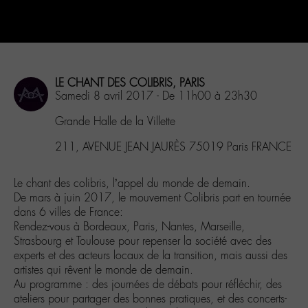
LE CHANT DES COLIBRIS, PARIS
Samedi 8 avril 2017 - De 11h00 à 23h30
Grande Halle de la Villette
211, AVENUE JEAN JAURÈS 75019 Paris FRANCE
Le chant des colibris, l’appel du monde de demain.
De mars à juin 2017, le mouvement Colibris part en tournée
dans 6 villes de France:
Rendez-vous à Bordeaux, Paris, Nantes, Marseille,
Strasbourg et Toulouse pour repenser la société avec des
experts et des acteurs locaux de la transition, mais aussi des
artistes qui rêvent le monde de demain.
Au programme : des journées de débats pour réfléchir, des
ateliers pour partager des bonnes pratiques, et des concerts-