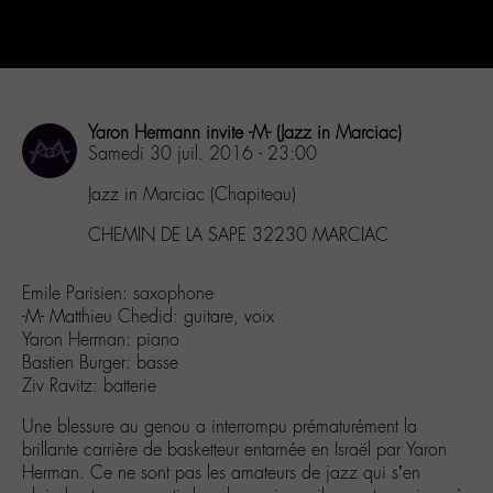
Yaron Hermann invite -M- (Jazz in Marciac)
Samedi 30 juil. 2016 - 23:00
Jazz in Marciac (Chapiteau)
CHEMIN DE LA SAPE 32230 MARCIAC
Emile Parisien: saxophone
-M- Matthieu Chedid: guitare, voix
Yaron Herman: piano
Bastien Burger: basse
Ziv Ravitz: batterie
Une blessure au genou a interrompu prématurément la
brillante carrière de basketteur entamée en Israël par Yaron
Herman. Ce ne sont pas les amateurs de jazz qui s’en