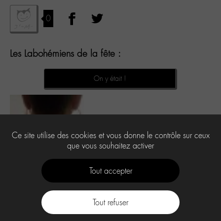
0
Les Labohémiens de la fête :
On y était !
Ce site utilise des cookies et vous donne le contrôle sur ceux
que vous souhaitez activer
Tout accepter
Tout refuser
Contact
À propos
Press Kit -M-
CGU