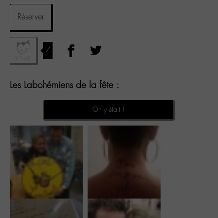
Réserver
7
Les Labohémiens de la fête :
On y était !