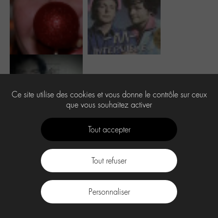
Ce site utilise des cookies et vous donne le contrôle sur ceux
que vous souhaitez activer
Tout accepter
Tout refuser
Contact
À propos
Press Kit -M-
CGU
Labo -M-
Personnaliser
facebook
instagram
Youtube
Discord
tiktok
.
Spotify
Deezer
Apple
Music