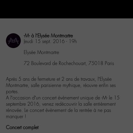
-M- à l’Elysée Montmartre
Jeudi 15 sept. 2016 - 19h
Elysée Montmartre
72 Boulevard de Rochechouart, 75018 Paris
Après 5 ans de fermeture et 2 ans de travaux, l’Elysée
Montmartre, salle parisienne mythique, réouvre enfin ses
portes.
A l’occasion d’un concert évènement unique de -M- le 15
septembre 2016, venez redécouvrir la salle entièrement
rénovée. Le concert évènement de la rentrée à ne pas
manquer !
Concert complet