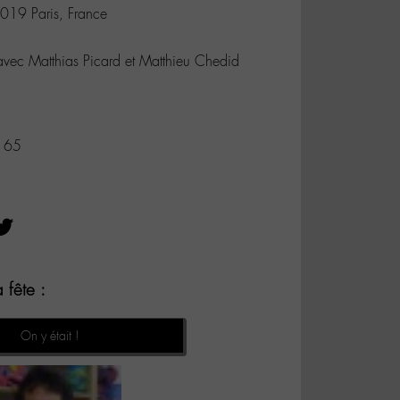
019 Paris, France
vec Matthias Picard et Matthieu Chedid
5 65
 fête :
On y était !