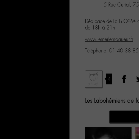
5 Rue Curial, 75
Dédicace de La B.O²-M- a
de 18h à 21h
www.lemerlemoqueur.fr
Téléphone: 01 40 38 8
4
Les Labohémiens de la